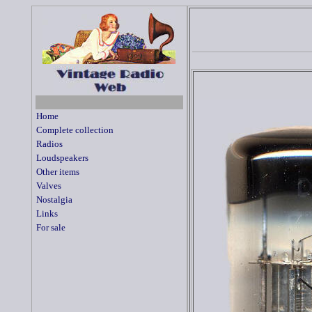
Home
Complete collection
Radios
Loudspeakers
Other items
Valves
Nostalgia
Links
For sale