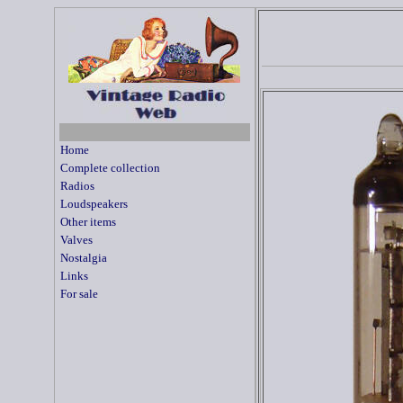
Home
Complete collection
Radios
Loudspeakers
Other items
Valves
Nostalgia
Links
For sale