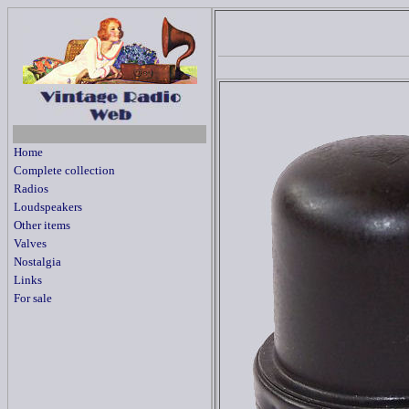
Home
Complete collection
Radios
Loudspeakers
Other items
Valves
Nostalgia
Links
For sale