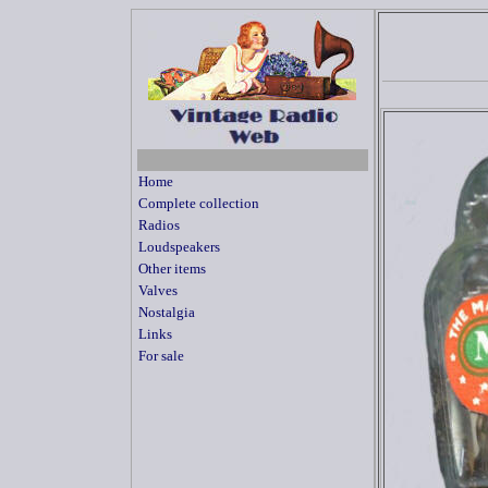
Home
Complete collection
Radios
Loudspeakers
Other items
Valves
Nostalgia
Links
For sale