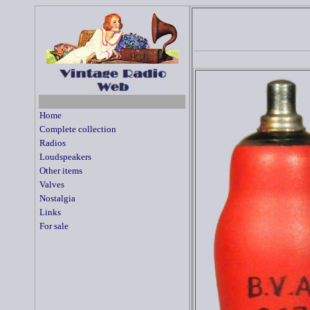
Home
Complete collection
Radios
Loudspeakers
Other items
Valves
Nostalgia
Links
For sale