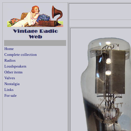
Home
Complete collection
Radios
Loudspeakers
Other items
Valves
Nostalgia
Links
For sale