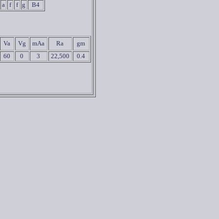
a
f
f
g
B4
Va
Vg
mAa
Ra
gm
60
0
3
22
,500
0.4