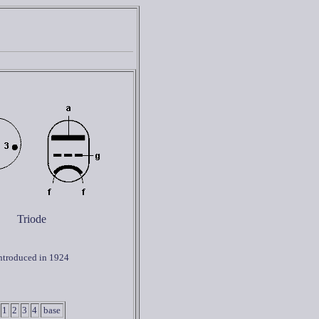
Triode
ntroduced in 1924
1
2
3
4
base