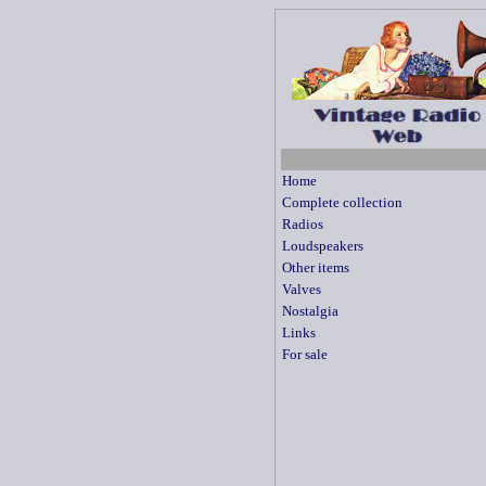
Home
Complete collection
Radios
Loudspeakers
Other items
Valves
Nostalgia
Links
For sale