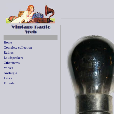
Home
Complete collection
Radios
Loudspeakers
Other items
Valves
Nostalgia
Links
For sale