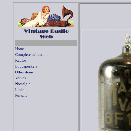
Home
Complete collection
Radios
Loudspeakers
Other items
Valves
Nostalgia
Links
For sale