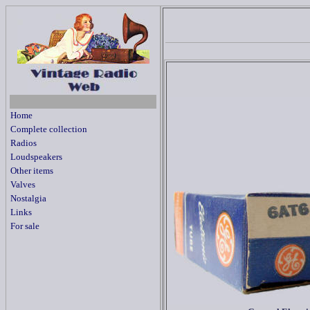
Home
Complete collection
Radios
Loudspeakers
Other items
Valves
Nostalgia
Links
For sale