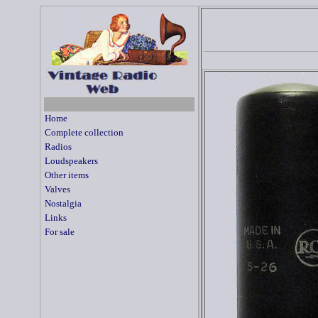
Home
Complete collection
Radios
Loudspeakers
Other items
Valves
Nostalgia
Links
For sale