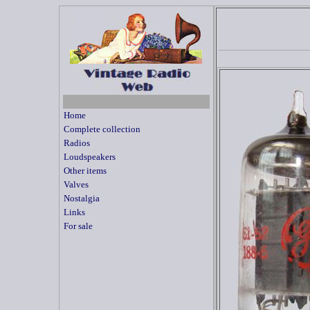
Home
Complete collection
Radios
Loudspeakers
Other items
Valves
Nostalgia
Links
For sale