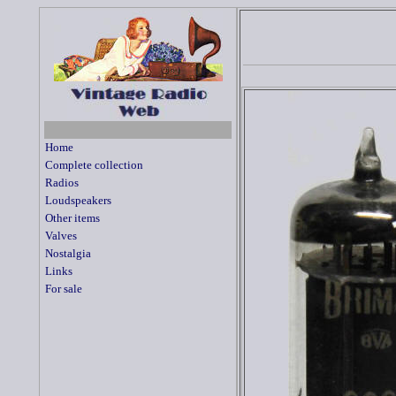
Home
Complete collection
Radios
Loudspeakers
Other items
Valves
Nostalgia
Links
For sale