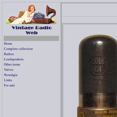
Home
Complete collection
Radios
Loudspeakers
Other items
Valves
Nostalgia
Links
For sale