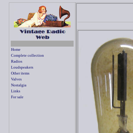
Home
Complete collection
Radios
Loudspeakers
Other items
Valves
Nostalgia
Links
For sale