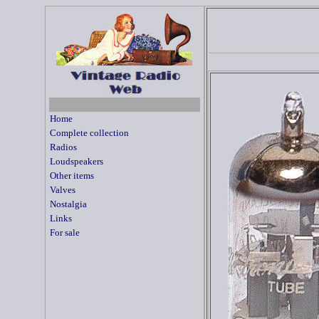
Home
Complete collection
Radios
Loudspeakers
Other items
Valves
Nostalgia
Links
For sale