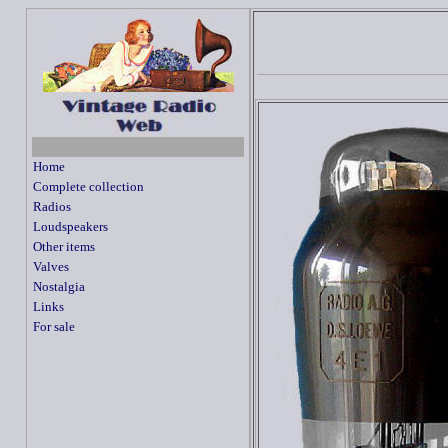
Home
Complete collection
Radios
Loudspeakers
Other items
Valves
Nostalgia
Links
For sale