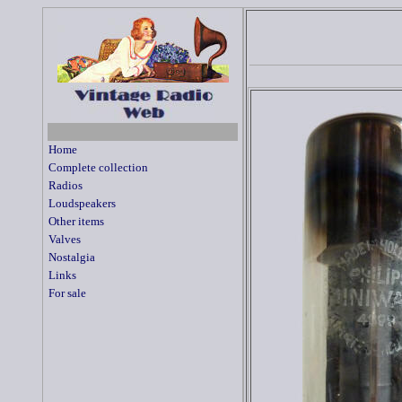
Home
Complete collection
Radios
Loudspeakers
Other items
Valves
Nostalgia
Links
For sale