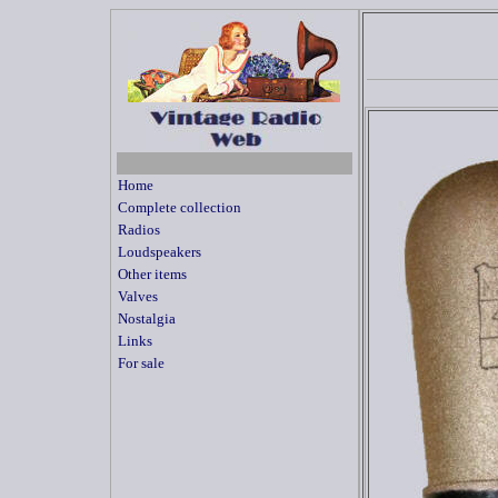
Home
Complete collection
Radios
Loudspeakers
Other items
Valves
Nostalgia
Links
For sale