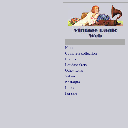
Home
Complete collection
Radios
Loudspeakers
Other items
Valves
Nostalgia
Links
For sale