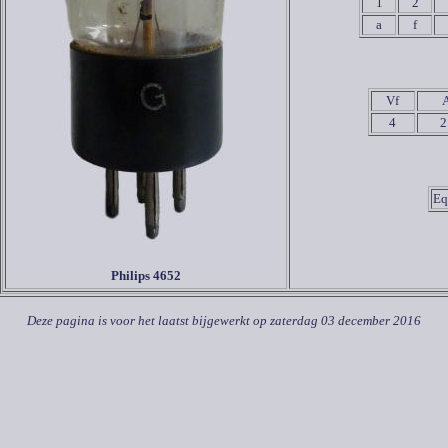
1
2
a
f
Vf
4
2
Eq
Philips 4652
Deze pagina is voor het laatst bijgewerkt op
zaterdag 03 december 2016