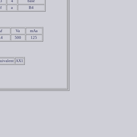
3
4
base
f
a
B4
Af
Va
mAa
.4
500
125
uivalent
AX1