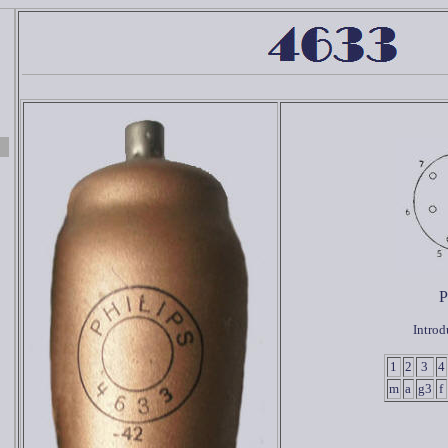
P
Introd
1
2
3
4
m
a
g3
f