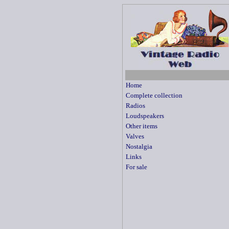
Home
Complete collection
Radios
Loudspeakers
Other items
Valves
Nostalgia
Links
For sale