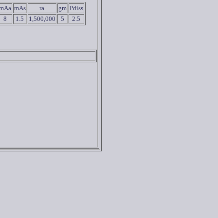
mAa
mAs
ra
gm
Pdiss
8
1.5
1,500,000
5
2.5