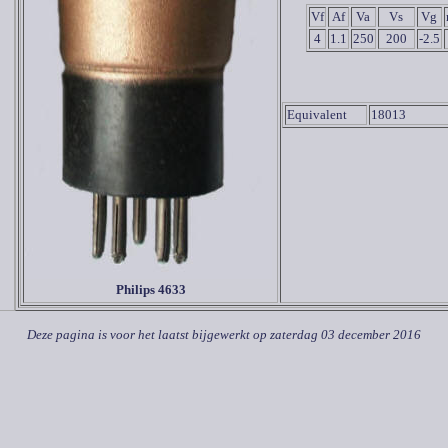
Vf
Af
Va
Vs
Vg
4
1.1
250
200
-2.5
Equivalent
18013
Philips 4633
Deze pagina is voor het laatst bijgewerkt op
zaterdag 03 december 2016