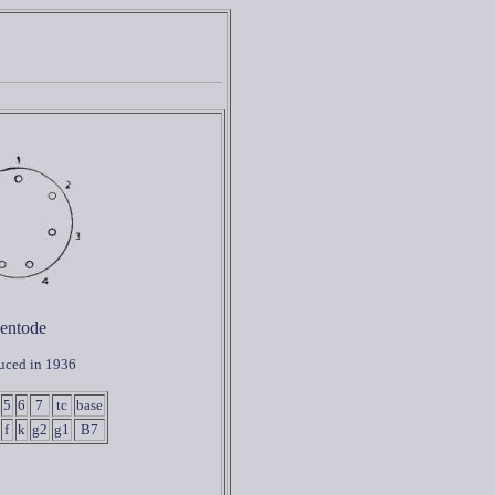
entode
uced in 1936
5
6
7
tc
base
f
k
g2
g1
B7