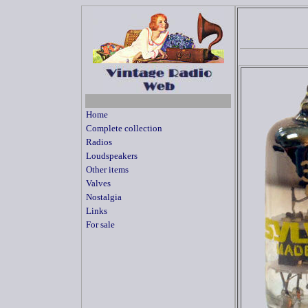
Home
Complete collection
Radios
Loudspeakers
Other items
Valves
Nostalgia
Links
For sale