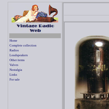
Home
Complete collection
Radios
Loudspeakers
Other items
Valves
Nostalgia
Links
For sale