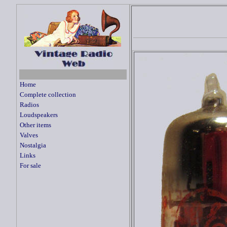
Home
Complete collection
Radios
Loudspeakers
Other items
Valves
Nostalgia
Links
For sale