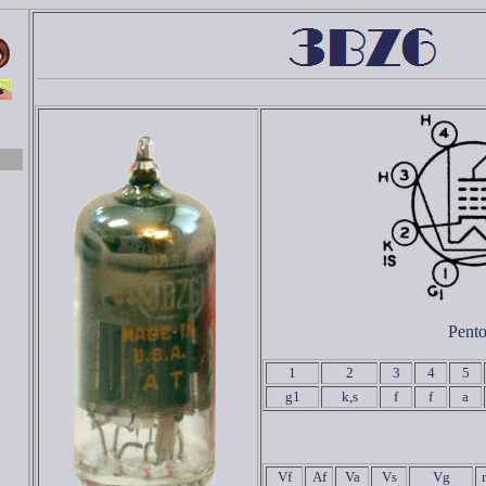
Pent
1
2
3
4
5
g1
k,s
f
f
a
Vf
Af
Va
Vs
Vg