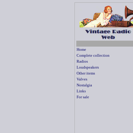
Home
Complete collection
Radios
Loudspeakers
Other items
Valves
Nostalgia
Links
For sale