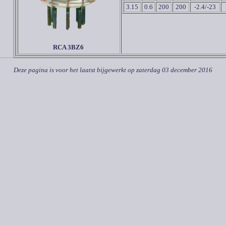
3.15
0.6
200
200
-2.4/-23
RCA
3
BZ6
Deze pagina is voor het laatst bijgewerkt op
zaterdag 03 december 2016