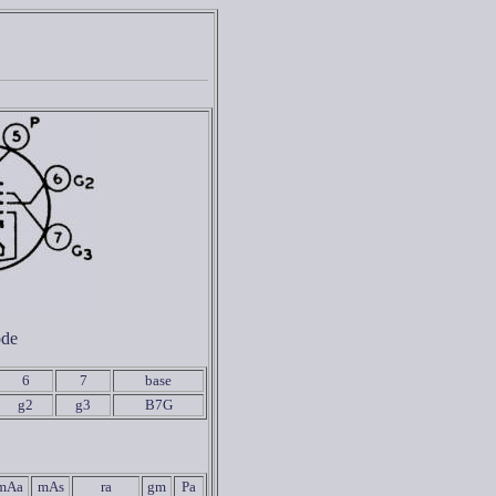
ode
6
7
base
g2
g3
B7G
mAa
mAs
ra
gm
Pa