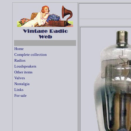
Home
Complete collection
Radios
Loudspeakers
Other items
Valves
Nostalgia
Links
For sale