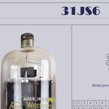
Beam power
1
2
3
4
5
6
f
k
g2
g3
g1
nc
i