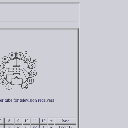
 tube for television receivers
7
8
9
10
11
12
tc
base
c
nc
ic
g3
g2
f
a
Decar 12