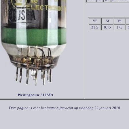
Vf
Af
Va
31.5
0.45
175
Westinghouse 31JS6A
Deze pagina is voor het laatst bijgewerkt op
maandag 22 januari 2018