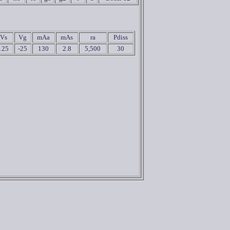
Vs
Vg
mAa
mAs
ra
Pdiss
125
-25
130
2.8
5,500
30