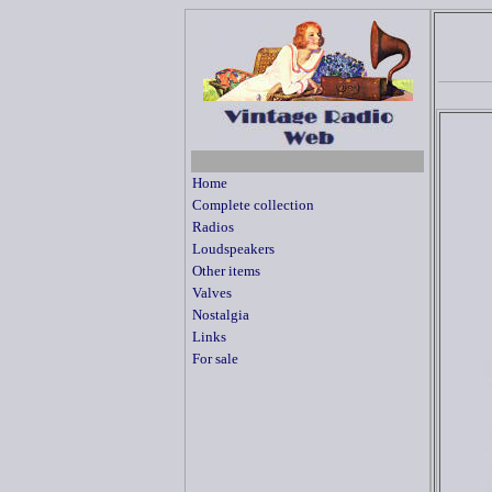
Home
Complete collection
Radios
Loudspeakers
Other items
Valves
Nostalgia
Links
For sale