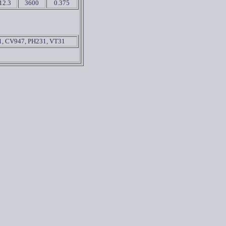
12.3
3600
0.375
1, CV947, PH231, VT31