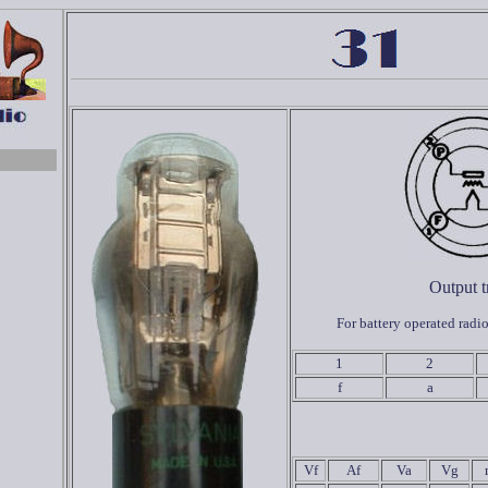
Output t
For battery operated radi
1
2
f
a
Vf
Af
Va
Vg