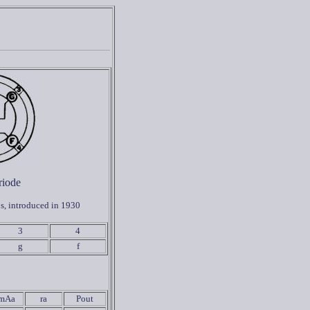
riode
os, introduced in 1930
3
4
g
f
mAa
ra
Pout