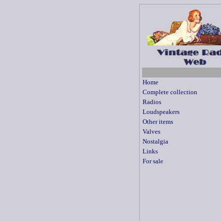
Home
Complete collection
Radios
Loudspeakers
Other items
Valves
Nostalgia
Links
For sale