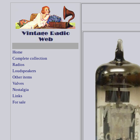
Home
Complete collection
Radios
Loudspeakers
Other items
Valves
Nostalgia
Links
For sale