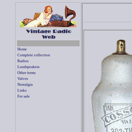
Home
Complete collection
Radios
Loudspeakers
Other items
Valves
Nostalgia
Links
For sale