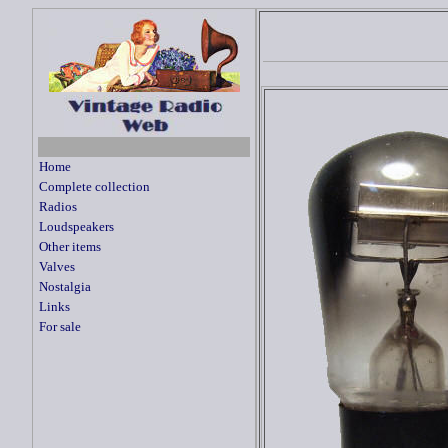
Home
Complete collection
Radios
Loudspeakers
Other items
Valves
Nostalgia
Links
For sale