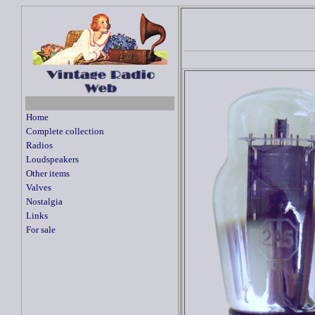
Home
Complete collection
Radios
Loudspeakers
Other items
Valves
Nostalgia
Links
For sale