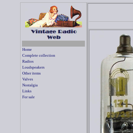
Home
Complete collection
Radios
Loudspeakers
Other items
Valves
Nostalgia
Links
For sale