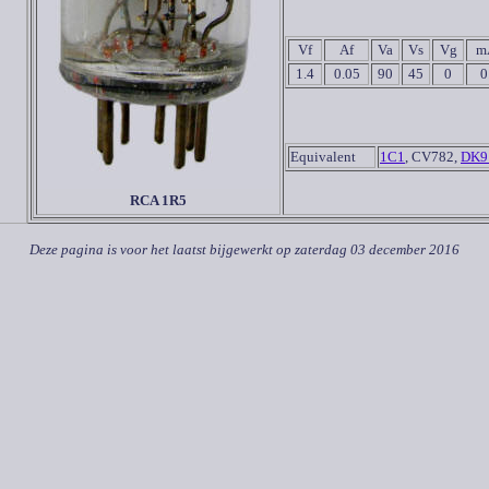
Vf
Af
Va
Vs
Vg
m
1.4
0.05
90
45
0
0
Equivalent
1C1
, CV782,
DK9
RCA 1R5
Deze pagina is voor het laatst bijgewerkt op
zaterdag 03 december 2016