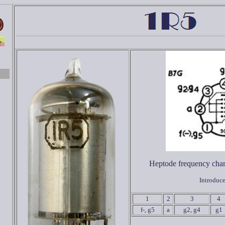
Heptode frequency chang
Introduc
1
2
3
4
f-, g5
a
g2, g4
g1