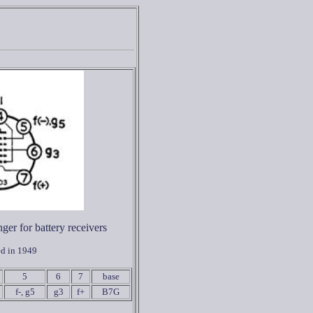
er for battery receivers
ed in 1949
5
6
7
base
f-, g5
g3
f+
B7G