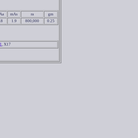
Aa
mAs
ra
gm
.8
1.9
800,000
0.25
1
, X17