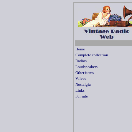
Home
Complete collection
Radios
Loudspeakers
Other items
Valves
Nostalgia
Links
For sale