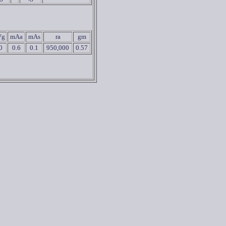
Vg
mAa
mAs
ra
gm
0
0.6
0.1
950,000
0.57