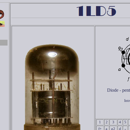
Diode - pent
Int
1
2
3
4
5
-
f+
a
g2
d