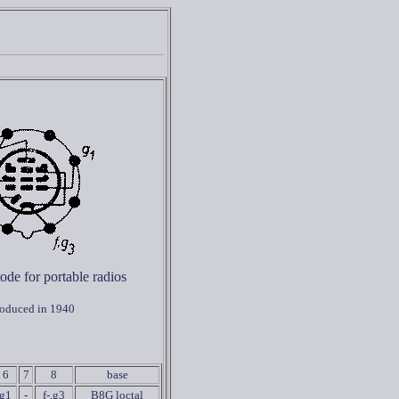
ode for portable radios
roduced in 1940
6
7
8
base
g1
-
f-,g3
B8G loctal