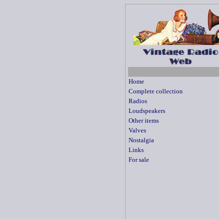
Home
Complete collection
Radios
Loudspeakers
Other items
Valves
Nostalgia
Links
For sale