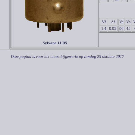
Vf
Af
Va
Vs
1.4
0.05
90
45
Sylvana 1LD5
Deze pagina is voor het laatst bijgewerkt op
zondag 29 oktober 2017