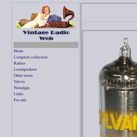
Home
Complete collection
Radios
Loudspeakers
Other items
Valves
Nostalgia
Links
For sale