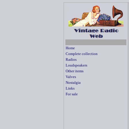
Home
Complete collection
Radios
Loudspeakers
Other items
Valves
Nostalgia
Links
For sale