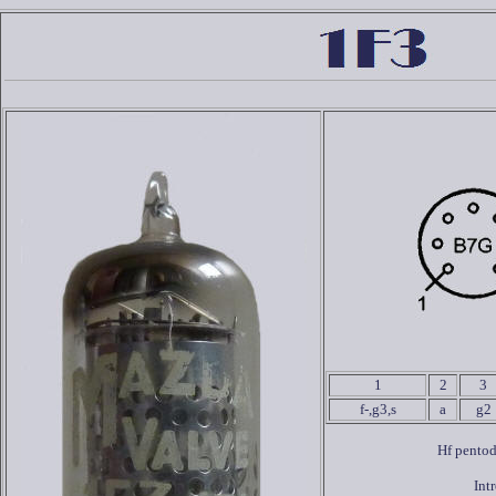
1
2
3
f-,g3,s
a
g2
Hf pentode
Int