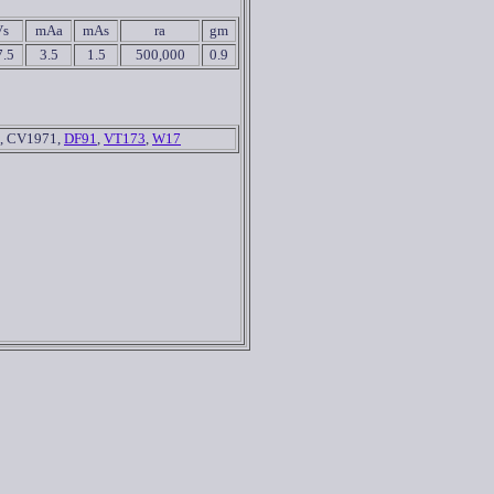
Vs
mAa
mAs
ra
gm
7.5
3.5
1.5
500,000
0.9
,
CV1971,
DF91
,
VT173
,
W17