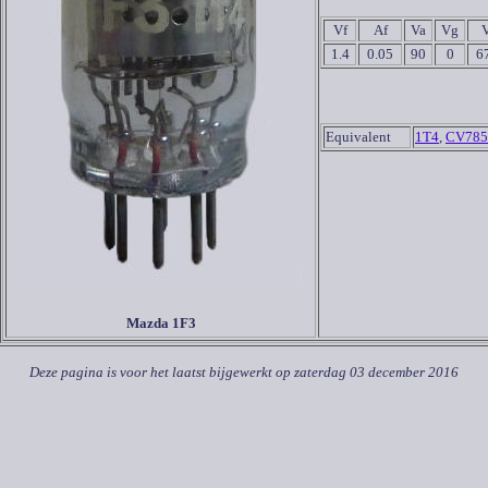
Vf
Af
Va
Vg
1.4
0.05
90
0
6
Equivalent
1T4
,
CV785
Mazda 1F3
Deze pagina is voor het laatst bijgewerkt op
zaterdag 03 december 2016