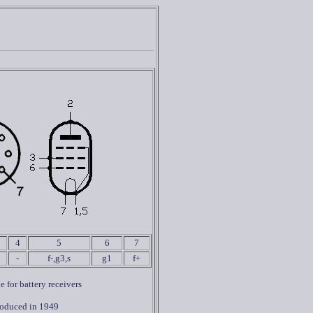
4
5
6
7
-
f-,g3,s
g1
f+
 for battery receivers
roduced in 1949