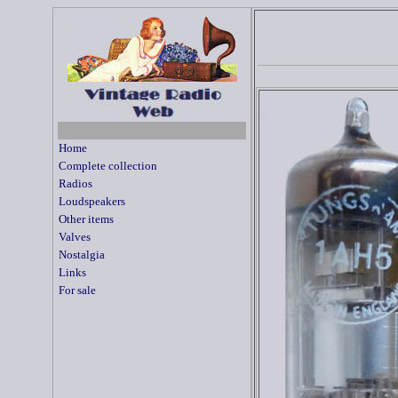
Home
Complete collection
Radios
Loudspeakers
Other items
Valves
Nostalgia
Links
For sale