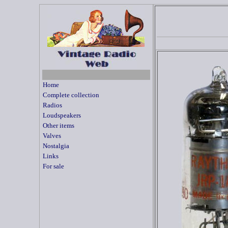
Home
Complete collection
Radios
Loudspeakers
Other items
Valves
Nostalgia
Links
For sale