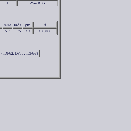
+f
Wire B5G
mAa
mAs
gm
ri
5.7
1.75
2.3
350,000
7, DF62, DF652, DF668