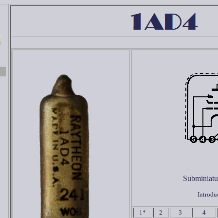
Subminiatu
Introdu
1*
2
3
4