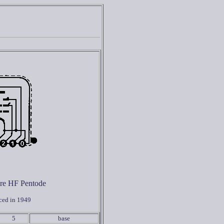
re HF Pentode
ced in 1949
5
base