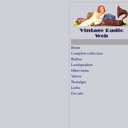
Home
Complete collection
Radios
Loudspeakers
Other items
Valves
Nostalgia
Links
For sale