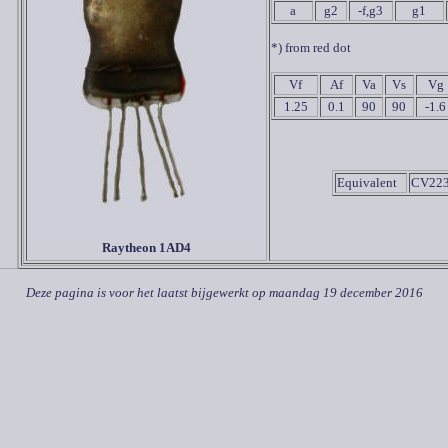
a
g2
-f,g3
g1
*) from red dot
Vf
Af
Va
Vs
Vg
1.25
0.1
90
90
-1.6
Equivalent
CV223
Raytheon 1AD4
Deze pagina is voor het laatst bijgewerkt op
maandag 19 december 2016