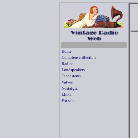
Home
Complete collection
Radios
Loudspeakers
Other items
Valves
Nostalgia
Links
For sale