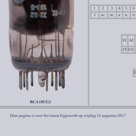
1
2
3
4
5
6
f
nc
nc
a
ic
ic
Vf
Af
19
0.6
E
RCA 19
CG3
Deze pagina is voor het laatst bijgewerkt op
vrijdag 11 augustus 2017