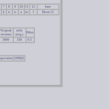
7
8
9
10
11
12
base
k
ic
ic
a
nc
f
Decar 12
Va (peak
mAa
Pdiss
inverse)
(avg.)
5000
350
6.5
quivalent
19DQ3