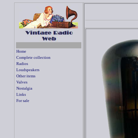
Home
Complete collection
Radios
Loudspeakers
Other items
Valves
Nostalgia
Links
For sale