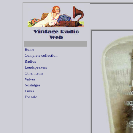
Home
Complete collection
Radios
Loudspeakers
Other items
Valves
Nostalgia
Links
For sale