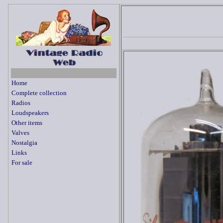
Home
Complete collection
Radios
Loudspeakers
Other items
Valves
Nostalgia
Links
For sale