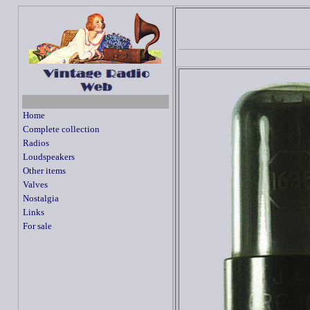
Home
Complete collection
Radios
Loudspeakers
Other items
Valves
Nostalgia
Links
For sale