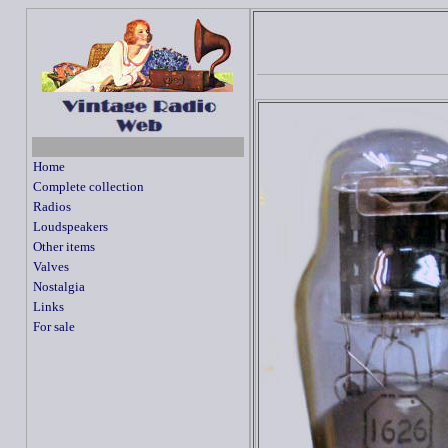
Home
Complete collection
Radios
Loudspeakers
Other items
Valves
Nostalgia
Links
For sale