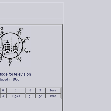
ode for television
oduced in 1956
6
7
8
9
base
a
k,g3,s
g1
g2
B9A