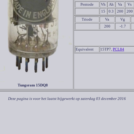
Pentode
Vh
Ah
Va
Vs
15
0.3
200
200
Triode
Va
Vg
200
-1.7
Equivalent
15TP7,
PCL84
Tungsram 15DQ8
Deze pagina is voor het laatst bijgewerkt op
zaterdag 03 december 2016