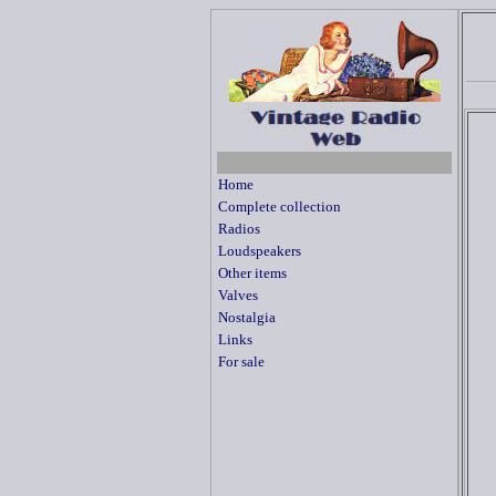
Home
Complete collection
Radios
Loudspeakers
Other items
Valves
Nostalgia
Links
For sale