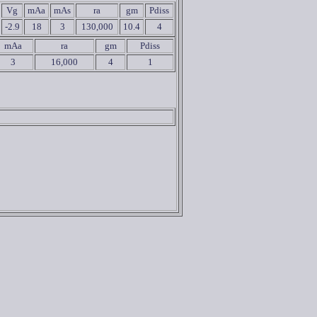
Vg
mAa
mAs
ra
gm
Pdiss
-2.9
18
3
130,000
10.4
4
mAa
ra
gm
Pdiss
3
16,000
4
1