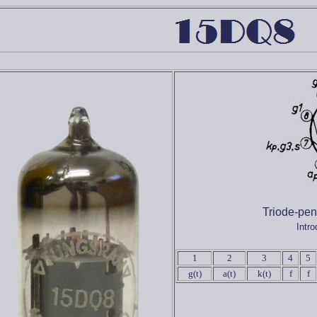
Triode-pent
Intr
1
2
3
4
5
g(t)
a(t)
k(t)
f
f