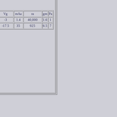
Vg
mAa
ra
gm
Pa
-3
1.4
40,000
1.6
1
-17.5
35
925
6.5
7