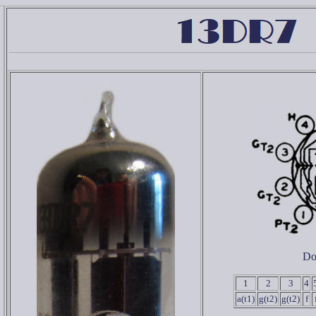
Do
1
2
3
4
a(t1)
g(t2)
g(t2)
f