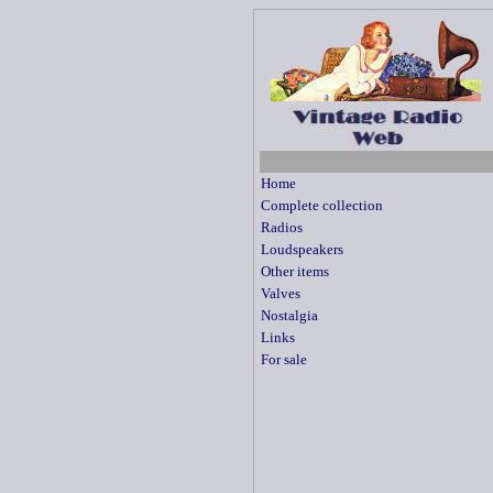
Home
Complete collection
Radios
Loudspeakers
Other items
Valves
Nostalgia
Links
For sale