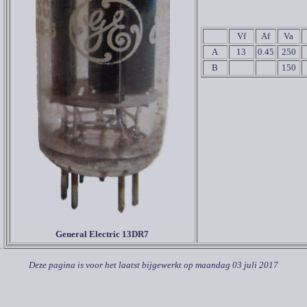
Vf
Af
Va
A
13
0.45
250
B
150
General Electric
13DR7
Deze pagina is voor het laatst bijgewerkt op
maandag 03 juli 2017