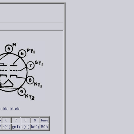
uble triode
5
6
7
8
9
base
f
a(t1)
g(t1)
k(t1)
k(t2)
B9A