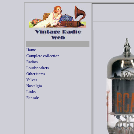
Home
Complete collection
Radios
Loudspeakers
Other items
Valves
Nostalgia
Links
For sale