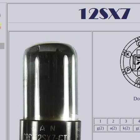
Dou
1
2
3
g(2)
a(2)
k(2)
g(