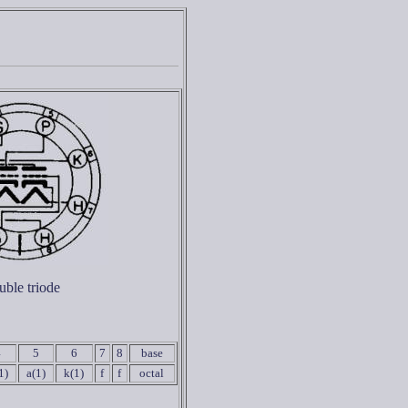
ble triode
4
5
6
7
8
base
1)
a(1)
k(1)
f
f
octal