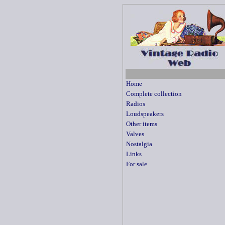
Home
Complete collection
Radios
Loudspeakers
Other items
Valves
Nostalgia
Links
For sale