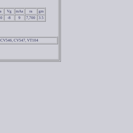
a
Vg
mAa
ra
gm
50
-8
9
7,700
3.5
 CV546, CV547, VT104