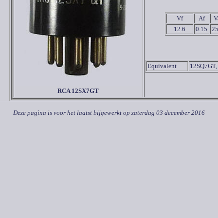
Vf
Af
V
12.6
0.15
2
Equivalent
12SQ7GT,
RCA 12SX7GT
Deze pagina is voor het laatst bijgewerkt op
zaterdag 03 december 2016